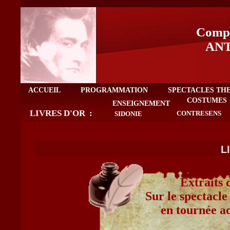
Compa
ANT
ACCUEIL
PROGRAMMATION
SPECTACLES TH
COSTUMES
ENSEIGNEMENT
LIVRES D'OR :
CONTRESENS
SIDONIE
L
Extraits 
Sur le spectac
en tournée a